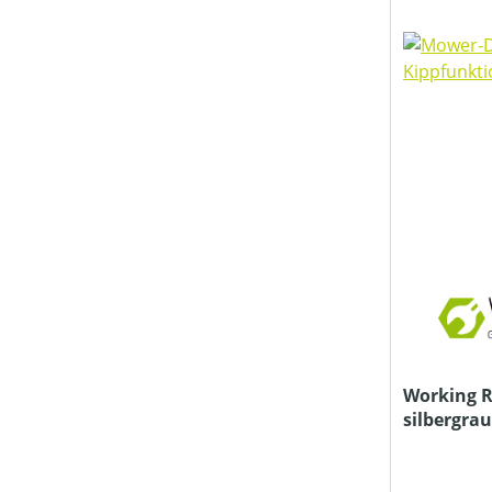
Working 
silbergra