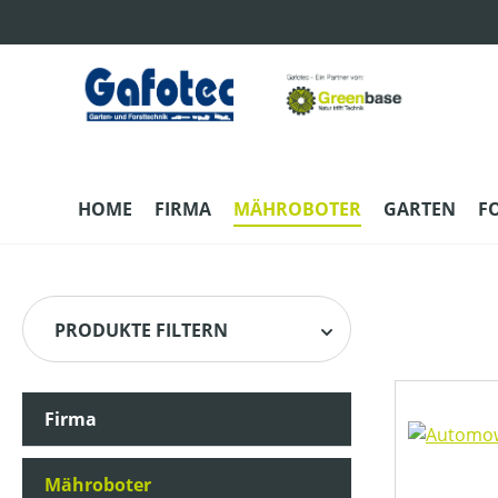
m Hauptinhalt springen
Zur Suche springen
Zur Hauptnavigation springen
HOME
FIRMA
MÄHROBOTER
GARTEN
F
PRODUKTE FILTERN
Firma
HERSTELLER
Mähroboter