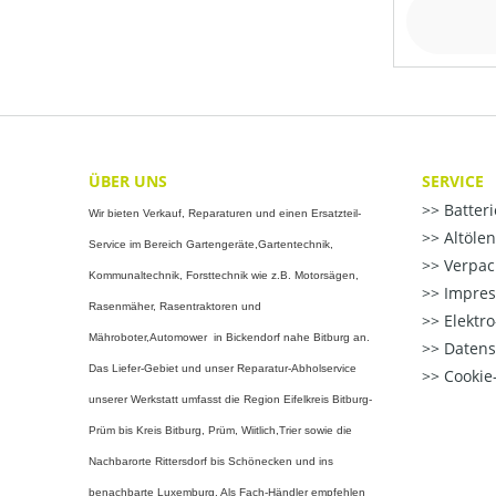
ÜBER UNS
SERVICE
Batter
Wir bieten Verkauf, Reparaturen und einen Ersatzteil-
Altöle
Service im Bereich Gartengeräte,Gartentechnik,
Verpac
Kommunaltechnik, Forsttechnik wie z.B. Motorsägen,
Impre
Rasenmäher, Rasentraktoren und
Elektr
Mähroboter,Automower in Bickendorf nahe Bitburg an.
Datens
Das Liefer-Gebiet und unser Reparatur-Abholservice
Cookie-
unserer Werkstatt umfasst die Region Eifelkreis Bitburg-
Prüm bis Kreis Bitburg, Prüm, Wiitlich,Trier sowie die
Nachbarorte Rittersdorf bis Schönecken und ins
benachbarte Luxemburg. Als Fach-Händler empfehlen