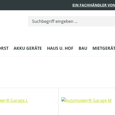
EIN FACHHÄNDLER VON
ORST
AKKU GERÄTE
HAUS U. HOF
BAU
MIETGERÄ