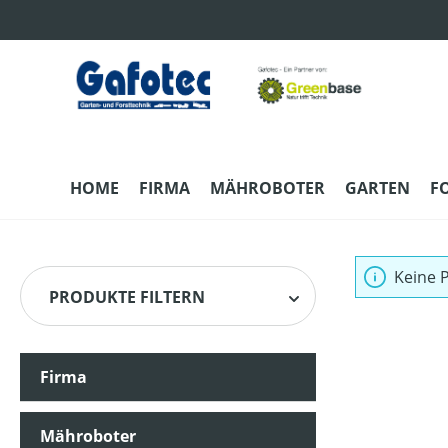
m Hauptinhalt springen
Zur Suche springen
Zur Hauptnavigation springen
HOME
FIRMA
MÄHROBOTER
GARTEN
F
Keine 
PRODUKTE FILTERN
Firma
Mähroboter