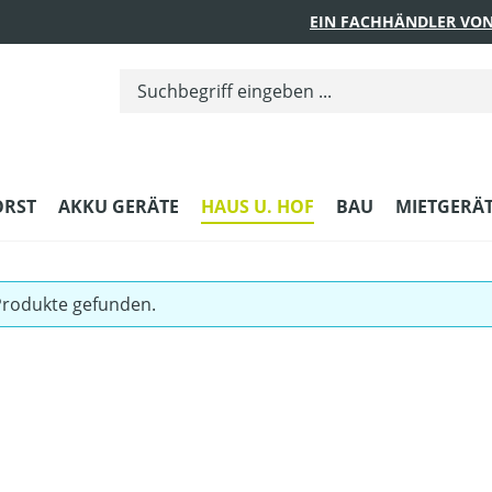
EIN FACHHÄNDLER VON
ORST
AKKU GERÄTE
HAUS U. HOF
BAU
MIETGERÄ
Produkte gefunden.