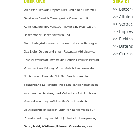
ÜBER UNS
SERVICE
Batter
Wir bieten Verkauf, Reparaturen und einen Ersatzteil-
Altöle
Service im Bereich Gartengeräte,Gartentechnik,
Verpac
Kommunaltechnik, Forsttechnik wie z.B. Motorsägen,
Impre
Rasenmäher, Rasentraktoren und
Elektr
Mähroboter,Automower in Bickendorf nahe Bitburg an.
Datens
Das Liefer-Gebiet und unser Reparatur-Abholservice
Cookie-
unserer Werkstatt umfasst die Region Eifelkreis Bitburg-
Prüm bis Kreis Bitburg, Prüm, Wiitlich,Trier sowie die
Nachbarorte Rittersdorf bis Schönecken und ins
benachbarte Luxemburg. Als Fach-Händler empfehlen
wir ihnen die Beratung und Verkauf vor Ort. Auch ein
Versand von ausgewählten Geräten innerhalb
Deutschlands ist möglich. Zum Verkauf kommen nur
Produkte mit ausgesuchter Qualität z.B.
Husqvarna,
Sabo, Iseki, AS-Motor, Pfanner,
Greenbase
, usw.