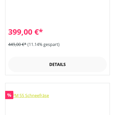
399,00 €*
449,00 €*
(11.14% gespart)
DETAILS
Rabatt
%