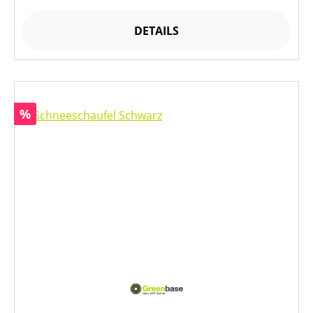
DETAILS
Rabatt
%