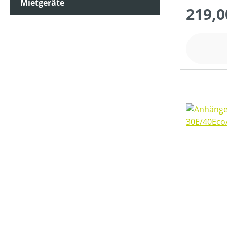
Mietgeräte
219,0
KLASSIFIZIERUNG
MATERIALART
MESSERANZAHL
SCHNEIDWERKZEUG
SCHNITT-/SCHWERTLÄNGE (IN CM)
SEILDURCHMESSER (IN MM)