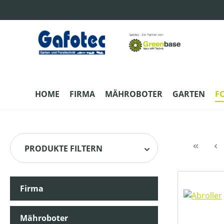
m Hauptinhalt springen
Zur Suche springen
Zur Hauptnavigation springen
HOME
FIRMA
MÄHROBOTER
GARTEN
F
PRODUKTE FILTERN
Firma
HERSTELLER
Mähroboter