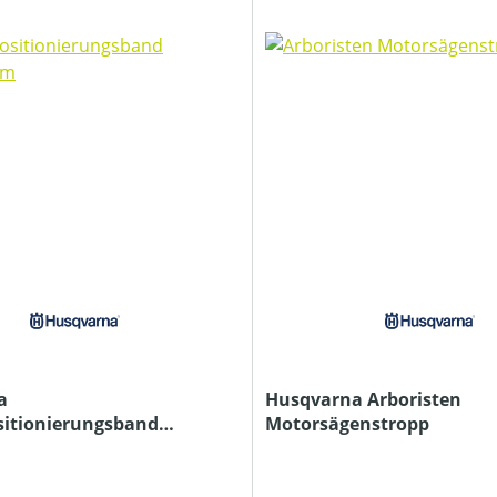
a
Husqvarna Arboristen
sitionierungsband
Motorsägenstropp
5m