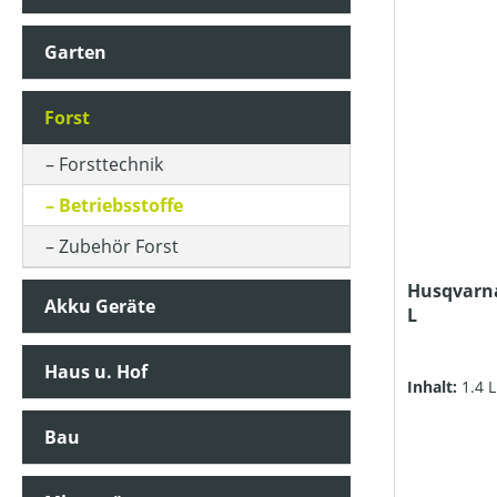
KLASSIFIZIERUNG
Garten
PACKUNGSGRÖSSE (IN KG)
Forst
PREIS
Forsttechnik
Betriebsstoffe
Zubehör Forst
Husqvarna
Akku Geräte
L
Haus u. Hof
Inhalt:
1.4 
Bau