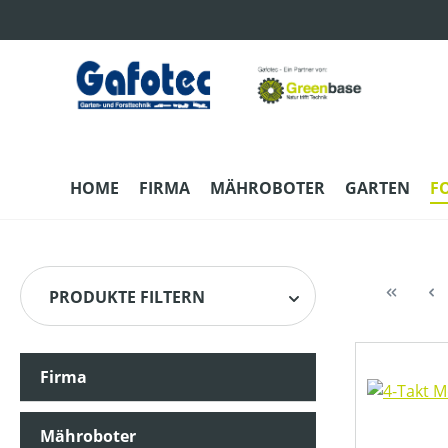
m Hauptinhalt springen
Zur Suche springen
Zur Hauptnavigation springen
HOME
FIRMA
MÄHROBOTER
GARTEN
F
PRODUKTE FILTERN
Firma
HERSTELLER
Mähroboter