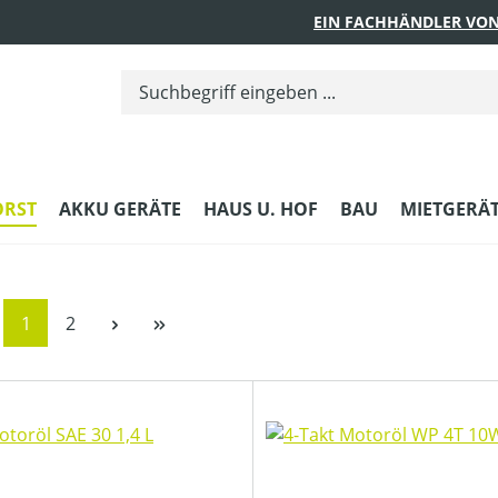
EIN FACHHÄNDLER VON
ORST
AKKU GERÄTE
HAUS U. HOF
BAU
MIETGERÄ
Seite
Seite
1
2