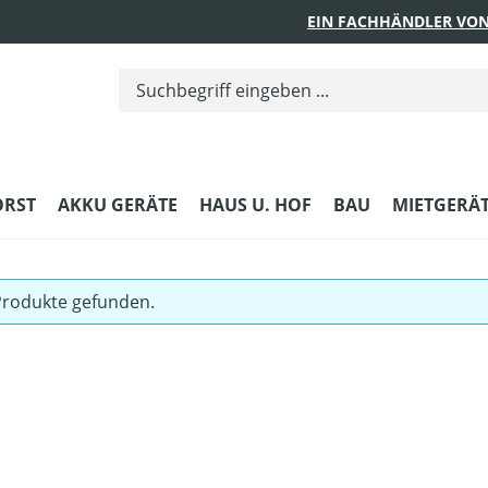
EIN FACHHÄNDLER VON
ORST
AKKU GERÄTE
HAUS U. HOF
BAU
MIETGERÄ
Produkte gefunden.