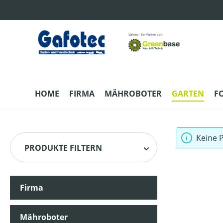
m Hauptinhalt springen
Zur Suche springen
Zur Hauptnavigation springen
HOME
FIRMA
MÄHROBOTER
GARTEN
F
Keine 
PRODUKTE FILTERN
Firma
Mähroboter