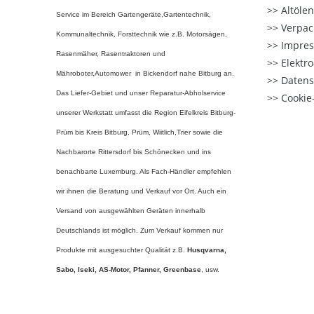
Altöle
Service im Bereich Gartengeräte,Gartentechnik,
Verpac
Kommunaltechnik, Forsttechnik wie z.B. Motorsägen,
Impre
Rasenmäher, Rasentraktoren und
Elektr
Mähroboter,Automower in Bickendorf nahe Bitburg an.
Datens
Das Liefer-Gebiet und unser Reparatur-Abholservice
Cookie-
unserer Werkstatt umfasst die Region Eifelkreis Bitburg-
Prüm bis Kreis Bitburg, Prüm, Wiitlich,Trier sowie die
Nachbarorte Rittersdorf bis Schönecken und ins
benachbarte Luxemburg. Als Fach-Händler empfehlen
wir ihnen die Beratung und Verkauf vor Ort. Auch ein
Versand von ausgewählten Geräten innerhalb
Deutschlands ist möglich. Zum Verkauf kommen nur
Produkte mit ausgesuchter Qualität z.B.
Husqvarna,
Sabo, Iseki, AS-Motor, Pfanner,
Greenbase
, usw.