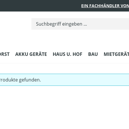
EIN FACHHÄNDLER VON
ORST
AKKU GERÄTE
HAUS U. HOF
BAU
MIETGERÄ
Produkte gefunden.