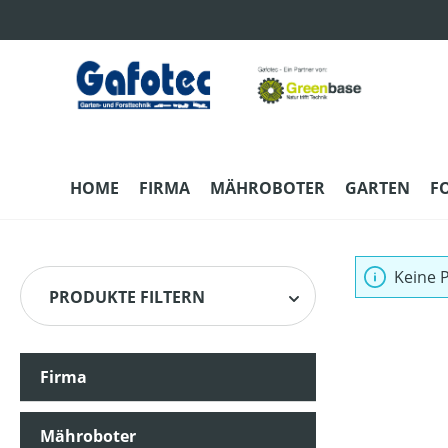
m Hauptinhalt springen
Zur Suche springen
Zur Hauptnavigation springen
HOME
FIRMA
MÄHROBOTER
GARTEN
F
Keine 
PRODUKTE FILTERN
Firma
Mähroboter