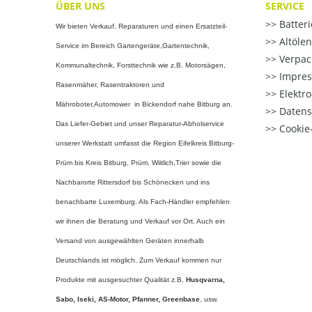
ÜBER UNS
SERVICE
Batter
Wir bieten Verkauf, Reparaturen und einen Ersatzteil-
Altöle
Service im Bereich Gartengeräte,Gartentechnik,
Verpac
Kommunaltechnik, Forsttechnik wie z.B. Motorsägen,
Impre
Rasenmäher, Rasentraktoren und
Elektr
Mähroboter,Automower in Bickendorf nahe Bitburg an.
Datens
Das Liefer-Gebiet und unser Reparatur-Abholservice
Cookie-
unserer Werkstatt umfasst die Region Eifelkreis Bitburg-
Prüm bis Kreis Bitburg, Prüm, Wiitlich,Trier sowie die
Nachbarorte Rittersdorf bis Schönecken und ins
benachbarte Luxemburg. Als Fach-Händler empfehlen
wir ihnen die Beratung und Verkauf vor Ort. Auch ein
Versand von ausgewählten Geräten innerhalb
Deutschlands ist möglich. Zum Verkauf kommen nur
Produkte mit ausgesuchter Qualität z.B.
Husqvarna,
Sabo, Iseki, AS-Motor, Pfanner,
Greenbase
, usw.