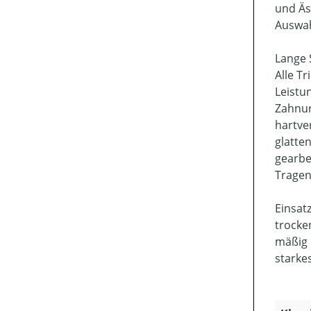
und Äs
Auswah
Lange 
Alle T
Leistu
Zahnun
hartve
glatte
gearbe
Tragen
Einsat
trocke
mäßig 
starke