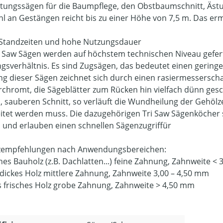
tungssägen für die Baumpflege, den Obstbaumschnitt, Äst
l an Gestängen reicht bis zu einer Höhe von 7,5 m. Das erm
Standzeiten und hohe Nutzungsdauer
ri Saw Sägen werden auf höchstem technischen Niveau geferti
ngsverhältnis. Es sind Zugsägen, das bedeutet einen gering
g dieser Sägen zeichnet sich durch einen rasiermesserschar
rchromt, die Sägeblätter zum Rücken hin vielfach dünn gesch
n, sauberen Schnitt, so verläuft die Wundheilung der Gehö
itet werden muss. Die dazugehörigen Tri Saw Sägenköcher s
 und erlauben einen schnellen Sägenzugriffür
zempfehlungen nach Anwendungsbereichen:
nes Bauholz (z.B. Dachlatten...) feine Zahnung, Zahnweite <
dickes Holz mittlere Zahnung, Zahnweite 3,00 – 4,50 mm
s frisches Holz grobe Zahnung, Zahnweite > 4,50 mm