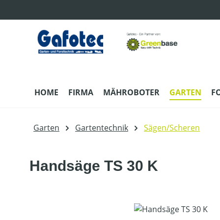
m Hauptinhalt springen
Zur Suche springen
Zur Hauptnavigation springen
HOME
FIRMA
MÄHROBOTER
GARTEN
F
Garten
Gartentechnik
Sägen/Scheren
Handsäge TS 30 K
Bildergalerie überspringen