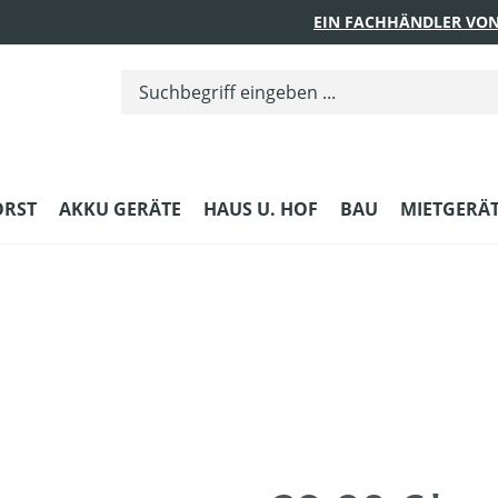
EIN FACHHÄNDLER VON
ORST
AKKU GERÄTE
HAUS U. HOF
BAU
MIETGERÄ