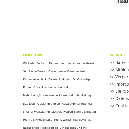
Klass
ÜBER UNS
SERVICE
Batter
Wir bieten Verkauf, Reparaturen und einen Ersatzteil-
Altöle
Service im Bereich Gartengeräte,Gartentechnik,
Verpac
Kommunaltechnik, Forsttechnik wie z.B. Motorsägen,
Impre
Rasenmäher, Rasentraktoren und
Elektr
Mähroboter,Automower in Bickendorf nahe Bitburg an.
Datens
Das Liefer-Gebiet und unser Reparatur-Abholservice
Cookie-
unserer Werkstatt umfasst die Region Eifelkreis Bitburg-
Prüm bis Kreis Bitburg, Prüm, Wiitlich,Trier sowie die
Nachbarorte Rittersdorf bis Schönecken und ins