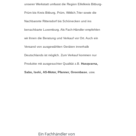
unserer Werkstatt umfasst die Region Eifelkreis Bitburg-
Prüm bis Kreis Bitburg, Prüm, Wiitlich,Trier sowie die
Nachbarorte Rittersdorf bis Schönecken und ins
benachbarte Luxemburg. Als Fach-Händler empfehlen
wir ihnen die Beratung und Verkauf vor Ort. Auch ein
Versand von ausgewählten Geräten innerhalb
Deutschlands ist möglich. Zum Verkauf kommen nur
Produkte mit ausgesuchter Qualität z.B.
Husqvarna,
Sabo, Iseki, AS-Motor, Pfanner,
Greenbase
, usw.
Ein Fachhändler von