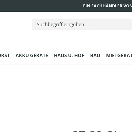
EIN FACHHÄNDLER VON
ORST
AKKU GERÄTE
HAUS U. HOF
BAU
MIETGERÄ