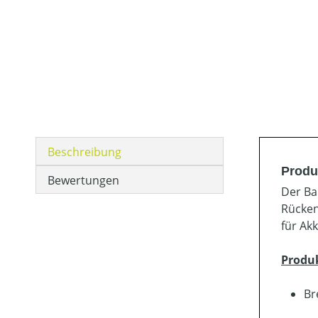
Beschreibung
Produ
Bewertungen
Der Ba
Rücken
für Ak
Produ
Br