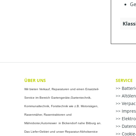
Ge
Klass
ÜBER UNS
SERVICE
Batter
Wir bieten Verkauf, Reparaturen und einen Ersatzteil-
Altöle
Service im Bereich Gartengeräte,Gartentechnik,
Verpac
Kommunaltechnik, Forsttechnik wie z.B. Motorsägen,
Impre
Rasenmäher, Rasentraktoren und
Elektr
Mähroboter,Automower in Bickendorf nahe Bitburg an.
Datens
Das Liefer-Gebiet und unser Reparatur-Abholservice
Cookie-