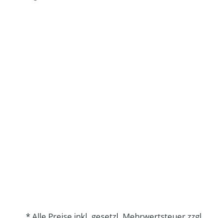
* Alle Preise inkl. gesetzl. Mehrwertsteuer zzgl.