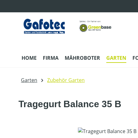
m Hauptinhalt springen
Zur Suche springen
Zur Hauptnavigation springen
HOME
FIRMA
MÄHROBOTER
GARTEN
F
Garten
Zubehör Garten
Tragegurt Balance 35 B
Bildergalerie überspringen