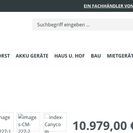
EIN FACHHÄNDLER VON
ORST
AKKU GERÄTE
HAUS U. HOF
BAU
MIETGERÄ
10.979,00 