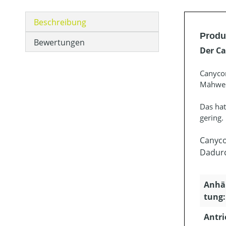
Beschreibung
Produ
Bewertungen
Der C
Canycom
Mähwerk
Das hat
gering.
Canyco
Dadurc
Anhä
tung:
Antri