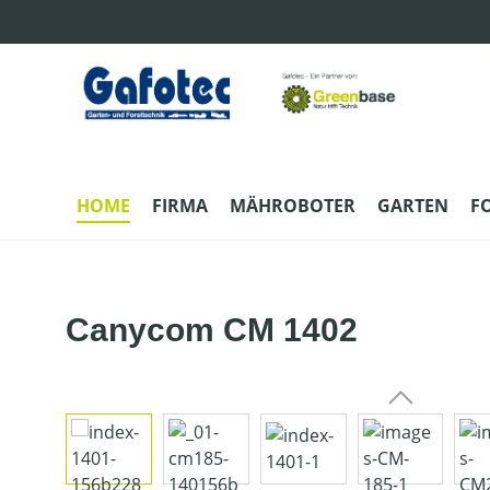
m Hauptinhalt springen
Zur Suche springen
Zur Hauptnavigation springen
HOME
FIRMA
MÄHROBOTER
GARTEN
F
Canycom CM 1402
Bildergalerie überspringen