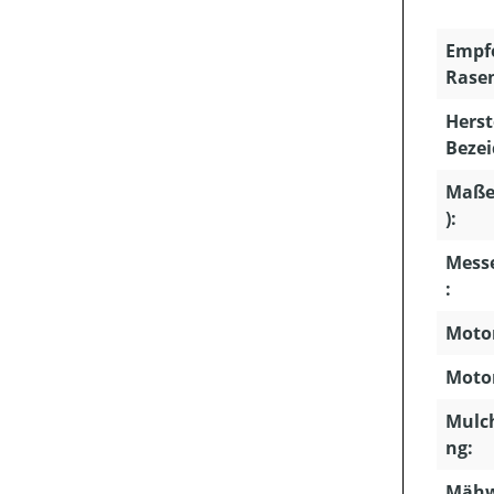
Empf
Rasen
Herst
Beze
Maße 
):
Mess
:
Moto
Motor
Mulc
ng:
Mähw