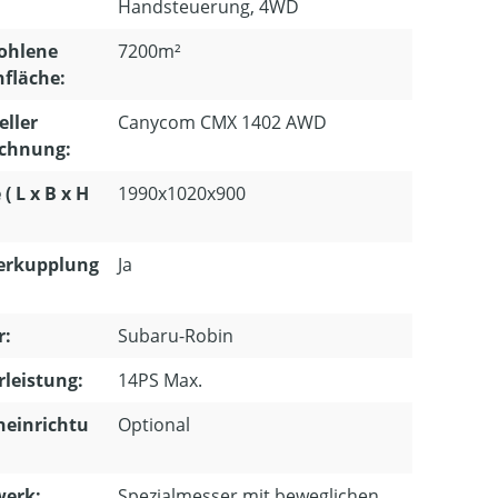
Handsteuerung, 4WD
ohlene
7200m²
fläche:
eller
Canycom CMX 1402 AWD
ichnung:
( L x B x H
1990x1020x900
erkupplung
Ja
r:
Subaru-Robin
leistung:
14PS Max.
heinrichtu
Optional
erk:
Spezialmesser mit beweglichen