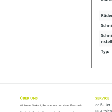
Räder
Schni
Schn
nstel
Typ:
ÜBER UNS
SERVICE
Batter
Wir bieten Verkauf, Reparaturen und einen Ersatzteil-
Altöle