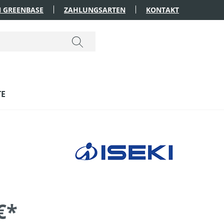
 GREENBASE
ZAHLUNGSARTEN
KONTAKT
TE
€*