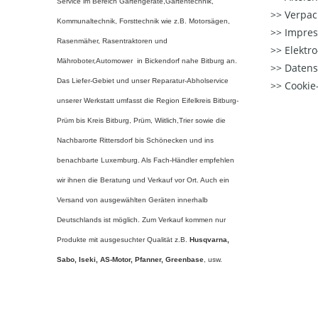
Service im Bereich Gartengeräte,Gartentechnik,
Verpac
Kommunaltechnik, Forsttechnik wie z.B. Motorsägen,
Impre
Rasenmäher, Rasentraktoren und
Elektr
Mähroboter,Automower in Bickendorf nahe Bitburg an.
Datens
Das Liefer-Gebiet und unser Reparatur-Abholservice
Cookie-
unserer Werkstatt umfasst die Region Eifelkreis Bitburg-
Prüm bis Kreis Bitburg, Prüm, Wiitlich,Trier sowie die
Nachbarorte Rittersdorf bis Schönecken und ins
benachbarte Luxemburg. Als Fach-Händler empfehlen
wir ihnen die Beratung und Verkauf vor Ort. Auch ein
Versand von ausgewählten Geräten innerhalb
Deutschlands ist möglich. Zum Verkauf kommen nur
Produkte mit ausgesuchter Qualität z.B.
Husqvarna,
Sabo, Iseki, AS-Motor, Pfanner,
Greenbase
, usw.