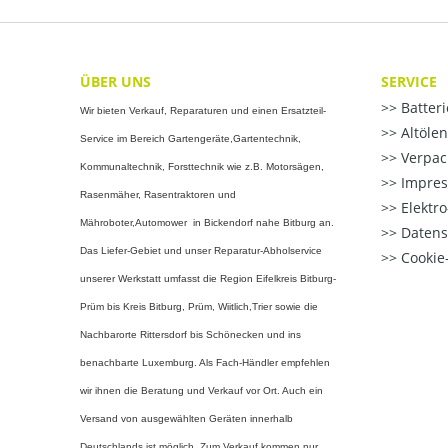
ÜBER UNS
SERVICE
Batter
Wir bieten Verkauf, Reparaturen und einen Ersatzteil-
Altöle
Service im Bereich Gartengeräte,Gartentechnik,
Verpac
Kommunaltechnik, Forsttechnik wie z.B. Motorsägen,
Impre
Rasenmäher, Rasentraktoren und
Elektr
Mähroboter,Automower in Bickendorf nahe Bitburg an.
Datens
Das Liefer-Gebiet und unser Reparatur-Abholservice
Cookie-
unserer Werkstatt umfasst die Region Eifelkreis Bitburg-
Prüm bis Kreis Bitburg, Prüm, Wiitlich,Trier sowie die
Nachbarorte Rittersdorf bis Schönecken und ins
benachbarte Luxemburg. Als Fach-Händler empfehlen
wir ihnen die Beratung und Verkauf vor Ort. Auch ein
Versand von ausgewählten Geräten innerhalb
Deutschlands ist möglich. Zum Verkauf kommen nur