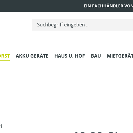
EIN FACHHÄNDLER VON
ORST
AKKU GERÄTE
HAUS U. HOF
BAU
MIETGERÄ