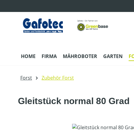
m Hauptinhalt springen
Zur Suche springen
Zur Hauptnavigation springen
HOME
FIRMA
MÄHROBOTER
GARTEN
F
Forst
Zubehör Forst
Gleitstück normal 80 Grad
Bildergalerie überspringen