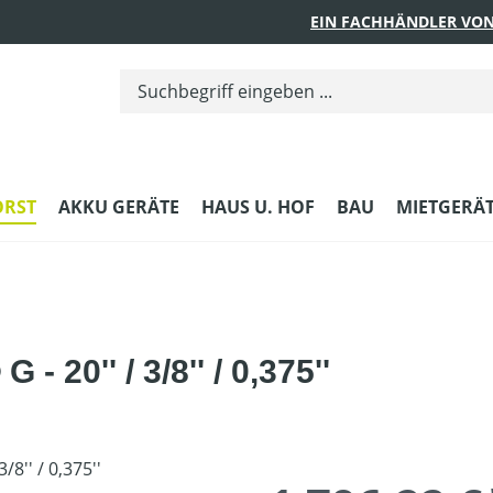
EIN FACHHÄNDLER VON
ORST
AKKU GERÄTE
HAUS U. HOF
BAU
MIETGERÄ
 20'' / 3/8'' / 0,375''