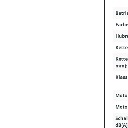
Betri
Farbe
Hubra
Kette
Kette
mm):
Klass
Motor
Motor
Schal
dB(A)