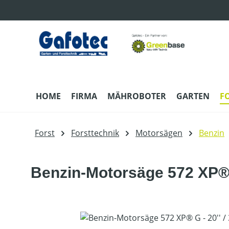
m Hauptinhalt springen
Zur Suche springen
Zur Hauptnavigation springen
HOME
FIRMA
MÄHROBOTER
GARTEN
F
Forst
Forsttechnik
Motorsägen
Benzin
Benzin-Motorsäge 572 XP® G -
Bildergalerie überspringen