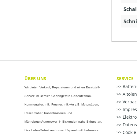
Schal
Schni
ÜBER UNS
SERVICE
Batter
Wir bieten Verkauf, Reparaturen und einen Ersatzteil-
Altöle
Service im Bereich Gartengeräte,Gartentechnik,
Verpac
Kommunaltechnik, Forsttechnik wie z.B. Motorsägen,
Impre
Rasenmäher, Rasentraktoren und
Elektr
Mähroboter,Automower in Bickendorf nahe Bitburg an.
Datens
Das Liefer-Gebiet und unser Reparatur-Abholservice
Cookie-