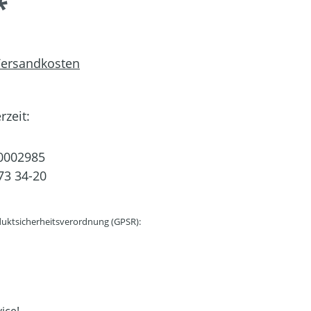
*
 Versandkosten
rzeit:
0002985
73 34-20
uktsicherheitsverordnung (GPSR):
ice!