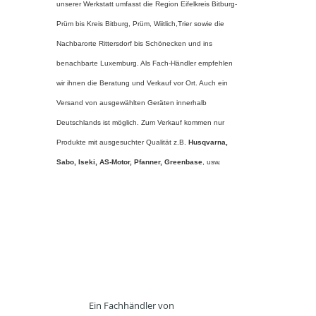
unserer Werkstatt umfasst die Region Eifelkreis Bitburg-
Prüm bis Kreis Bitburg, Prüm, Wiitlich,Trier sowie die
Nachbarorte Rittersdorf bis Schönecken und ins
benachbarte Luxemburg. Als Fach-Händler empfehlen
wir ihnen die Beratung und Verkauf vor Ort. Auch ein
Versand von ausgewählten Geräten innerhalb
Deutschlands ist möglich. Zum Verkauf kommen nur
Produkte mit ausgesuchter Qualität z.B.
Husqvarna,
Sabo, Iseki, AS-Motor, Pfanner,
Greenbase
, usw.
Ein Fachhändler von