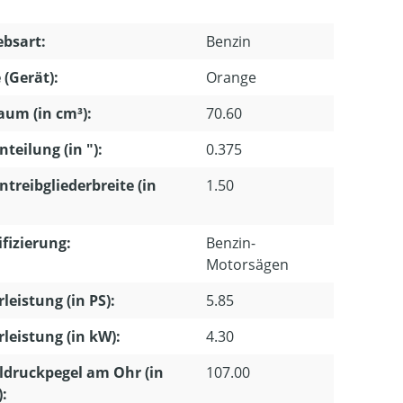
ebsart:
Benzin
 (Gerät):
Orange
um (in cm³):
70.60
nteilung (in "):
0.375
ntreibgliederbreite (in
1.50
ifizierung:
Benzin-
Motorsägen
leistung (in PS):
5.85
leistung (in kW):
4.30
ldruckpegel am Ohr (in
107.00
):