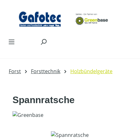
Zum Hauptinhalt springen
Forst
Forsttechnik
Holzbündelgeräte
Spannratsche
Bildergalerie überspringen