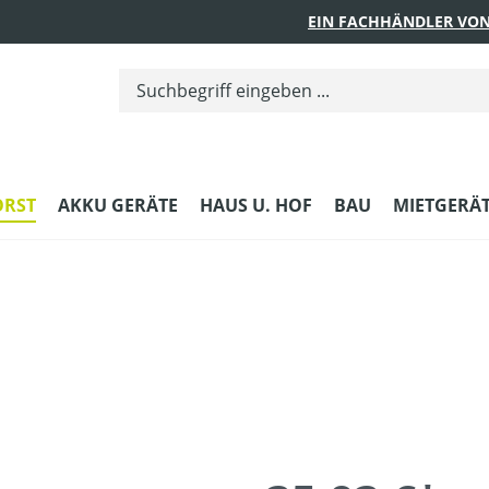
EIN FACHHÄNDLER VON
ORST
AKKU GERÄTE
HAUS U. HOF
BAU
MIETGERÄ