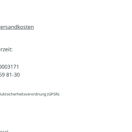
 Versandkosten
rzeit:
0003171
69 81-30
uktsicherheitsverordnung (GPSR):
ice!