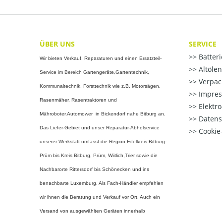
ÜBER UNS
SERVICE
Batter
Wir bieten Verkauf, Reparaturen und einen Ersatzteil-
Altöle
Service im Bereich Gartengeräte,Gartentechnik,
Verpac
Kommunaltechnik, Forsttechnik wie z.B. Motorsägen,
Impre
Rasenmäher, Rasentraktoren und
Elektr
Mähroboter,Automower in Bickendorf nahe Bitburg an.
Datens
Das Liefer-Gebiet und unser Reparatur-Abholservice
Cookie-
unserer Werkstatt umfasst die Region Eifelkreis Bitburg-
Prüm bis Kreis Bitburg, Prüm, Wiitlich,Trier sowie die
Nachbarorte Rittersdorf bis Schönecken und ins
benachbarte Luxemburg. Als Fach-Händler empfehlen
wir ihnen die Beratung und Verkauf vor Ort. Auch ein
Versand von ausgewählten Geräten innerhalb