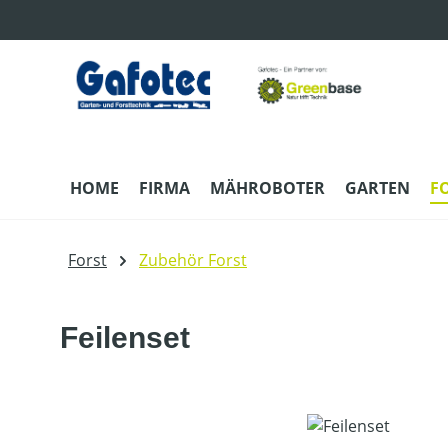
m Hauptinhalt springen
Zur Suche springen
Zur Hauptnavigation springen
HOME
FIRMA
MÄHROBOTER
GARTEN
F
Forst
Zubehör Forst
Feilenset
Bildergalerie überspringen