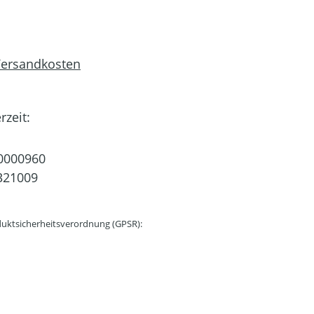
 Versandkosten
rzeit:
0000960
321009
uktsicherheitsverordnung (GPSR):