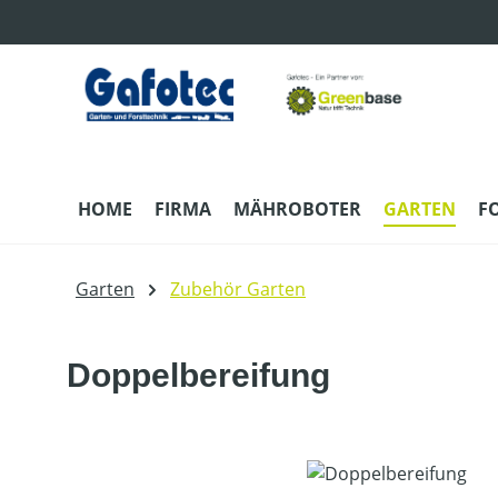
m Hauptinhalt springen
Zur Suche springen
Zur Hauptnavigation springen
HOME
FIRMA
MÄHROBOTER
GARTEN
F
Garten
Zubehör Garten
Doppelbereifung
Bildergalerie überspringen