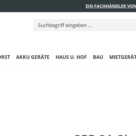
EIN FACHHÄNDLER VON
ORST
AKKU GERÄTE
HAUS U. HOF
BAU
MIETGERÄ