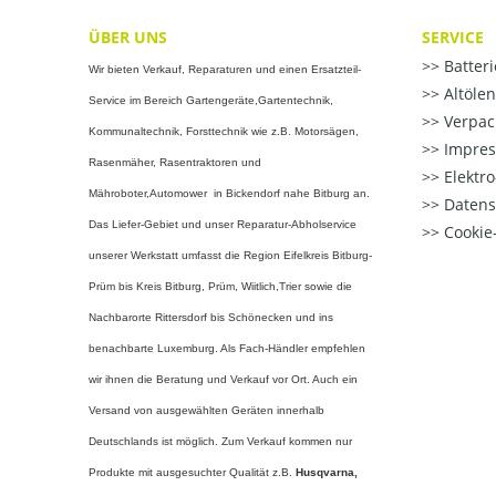
ÜBER UNS
SERVICE
Batter
Wir bieten Verkauf, Reparaturen und einen Ersatzteil-
Altöle
Service im Bereich Gartengeräte,Gartentechnik,
Verpac
Kommunaltechnik, Forsttechnik wie z.B. Motorsägen,
Impre
Rasenmäher, Rasentraktoren und
Elektr
Mähroboter,Automower in Bickendorf nahe Bitburg an.
Datens
Das Liefer-Gebiet und unser Reparatur-Abholservice
Cookie-
unserer Werkstatt umfasst die Region Eifelkreis Bitburg-
Prüm bis Kreis Bitburg, Prüm, Wiitlich,Trier sowie die
Nachbarorte Rittersdorf bis Schönecken und ins
benachbarte Luxemburg. Als Fach-Händler empfehlen
wir ihnen die Beratung und Verkauf vor Ort. Auch ein
Versand von ausgewählten Geräten innerhalb
Deutschlands ist möglich. Zum Verkauf kommen nur
Produkte mit ausgesuchter Qualität z.B.
Husqvarna,