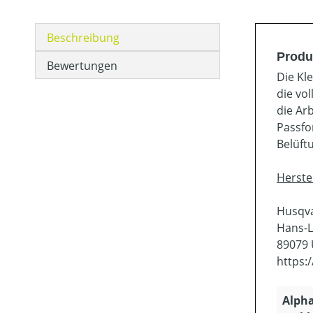
Beschreibung
Produ
Bewertungen
Die Kl
die vo
die Ar
Passfo
Belüft
Herste
Husqv
Hans-L
89079
https:
Alph