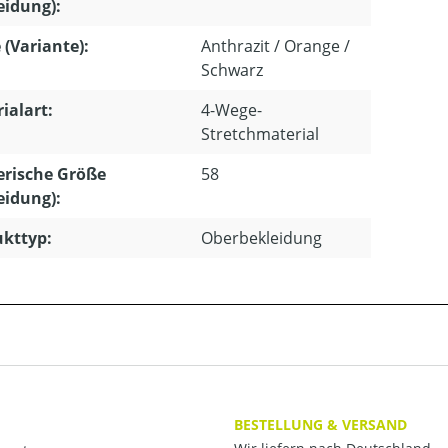
eidung):
 (Variante):
Anthrazit / Orange /
Schwarz
ialart:
4-Wege-
Stretchmaterial
rische Größe
58
eidung):
kttyp:
Oberbekleidung
BESTELLUNG & VERSAND