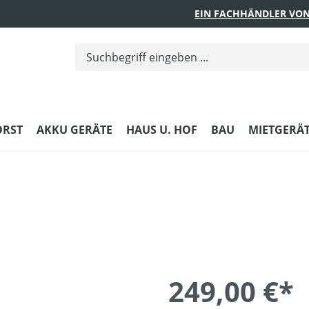
EIN FACHHÄNDLER VON
ORST
AKKU GERÄTE
HAUS U. HOF
BAU
MIETGERÄ
249,00 €*