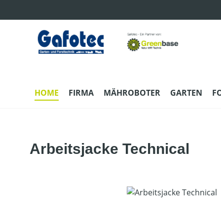
m Hauptinhalt springen
Zur Suche springen
Zur Hauptnavigation springen
HOME
FIRMA
MÄHROBOTER
GARTEN
F
Arbeitsjacke Technical
Bildergalerie überspringen