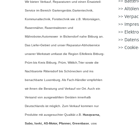
Batter
Wir bieten Verkauf, Reparaturen und einen Ersatzteil-
Altöle
Service im Bereich Gartengeräte,Gartentechnik,
Verpac
Kommunaltechnik, Forsttechnik wie z.B. Motorsägen,
Impre
Rasenmäher, Rasentraktoren und
Elektr
Mähroboter,Automower in Bickendorf nahe Bitburg an.
Datens
Das Liefer-Gebiet und unser Reparatur-Abholservice
Cookie-
unserer Werkstatt umfasst die Region Eifelkreis Bitburg-
Prüm bis Kreis Bitburg, Prüm, Wiitlich,Trier sowie die
Nachbarorte Rittersdorf bis Schönecken und ins
benachbarte Luxemburg. Als Fach-Händler empfehlen
wir ihnen die Beratung und Verkauf vor Ort. Auch ein
Versand von ausgewählten Geräten innerhalb
Deutschlands ist möglich. Zum Verkauf kommen nur
Produkte mit ausgesuchter Qualität z.B.
Husqvarna,
Sabo, Iseki, AS-Motor, Pfanner,
Greenbase
, usw.