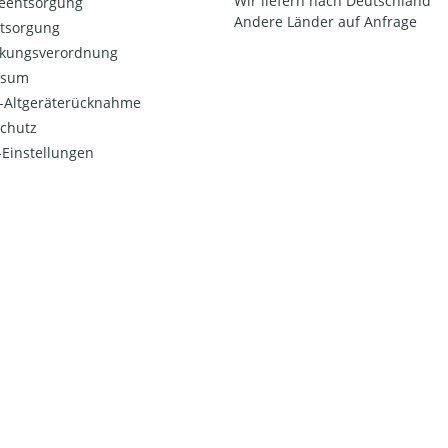
Wir liefern nach Deutschland
ieentsorgung
Andere Länder auf Anfrage
ntsorgung
kungsverordnung
ssum
o-Altgeräterücknahme
chutz
Einstellungen