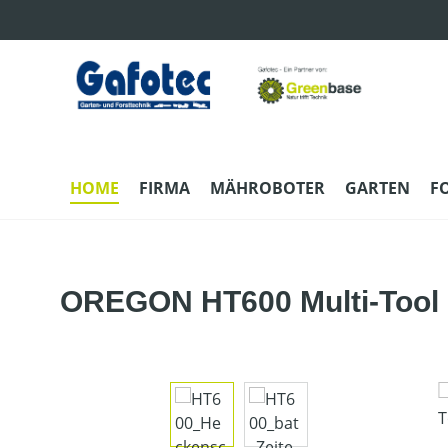
m Hauptinhalt springen
Zur Suche springen
Zur Hauptnavigation springen
HOME
FIRMA
MÄHROBOTER
GARTEN
F
OREGON HT600 Multi-Tool
Bildergalerie überspringen