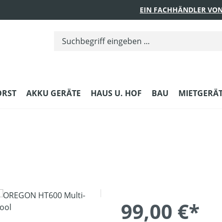
EIN FACHHÄNDLER VON
ORST
AKKU GERÄTE
HAUS U. HOF
BAU
MIETGERÄ
99,00 €*