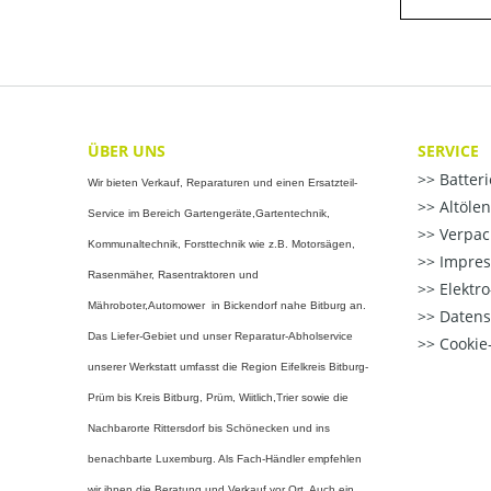
ÜBER UNS
SERVICE
Batter
Wir bieten Verkauf, Reparaturen und einen Ersatzteil-
Altöle
Service im Bereich Gartengeräte,Gartentechnik,
Verpac
Kommunaltechnik, Forsttechnik wie z.B. Motorsägen,
Impre
Rasenmäher, Rasentraktoren und
Elektr
Mähroboter,Automower in Bickendorf nahe Bitburg an.
Datens
Das Liefer-Gebiet und unser Reparatur-Abholservice
Cookie-
unserer Werkstatt umfasst die Region Eifelkreis Bitburg-
Prüm bis Kreis Bitburg, Prüm, Wiitlich,Trier sowie die
Nachbarorte Rittersdorf bis Schönecken und ins
benachbarte Luxemburg. Als Fach-Händler empfehlen
wir ihnen die Beratung und Verkauf vor Ort. Auch ein